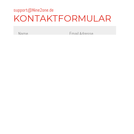
support@Nine2one.de
KONTAKTFORMULAR
absenden
=
9 + 15